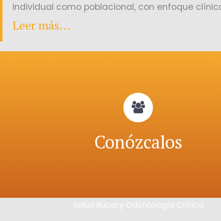
individual como poblacional, con enfoque clíni
Leer más...
Conózcalos
Salud Bucal y Odontología Crítica