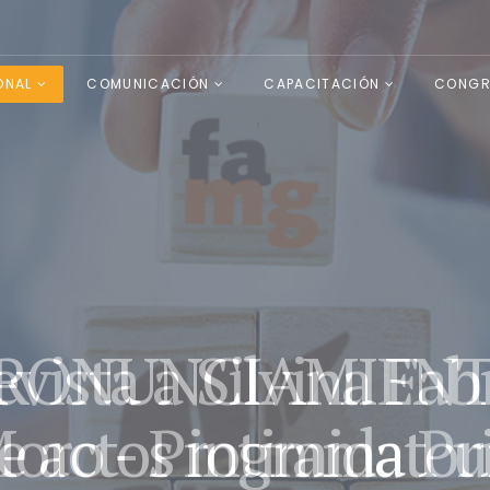
ONAL
COMUNICACIÓN
CAPACITACIÓN
CONGR
evista a Silvina Fab
Moro - Programa Pu