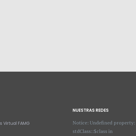
NUESTRAS REDES
Notice: Undefined property:
 Virtual FAMG
stdClass::$class in